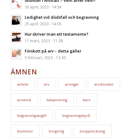
Grunder i Arvsrätt – Vem ärver Vem?
30 april, 2023 - 14:54
Ledighet vid dödsfall och begravning
25 april, 2023 - 14:05
Hur skriver man ett testamente?
11 mars, 2023 - 11:38
Förskott på arv – detta gäller
5 februari, 2023 - 13:30
ÄMNEN
arbete
arv
arvingar
arvsfonden
arvstvist
balsamering
barn
begravningsavgift
begravningsbyrå
blommor
borgerlig
bouppteckning