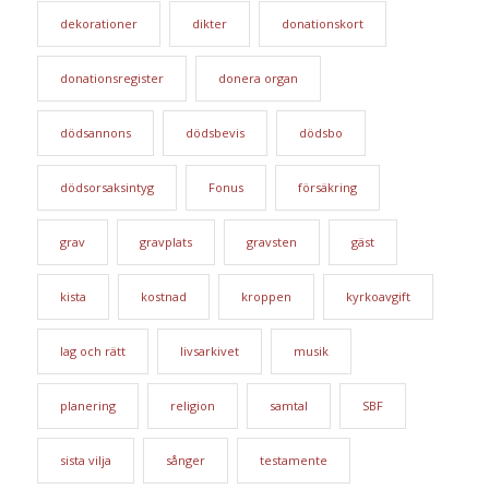
dekorationer
dikter
donationskort
donationsregister
donera organ
dödsannons
dödsbevis
dödsbo
dödsorsaksintyg
Fonus
försäkring
grav
gravplats
gravsten
gäst
kista
kostnad
kroppen
kyrkoavgift
lag och rätt
livsarkivet
musik
planering
religion
samtal
SBF
sista vilja
sånger
testamente