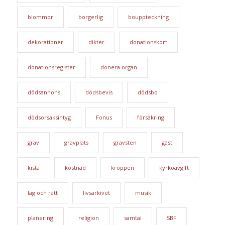
blommor
borgerlig
bouppteckning
dekorationer
dikter
donationskort
donationsregister
donera organ
dödsannons
dödsbevis
dödsbo
dödsorsaksintyg
Fonus
försäkring
grav
gravplats
gravsten
gäst
kista
kostnad
kroppen
kyrkoavgift
lag och rätt
livsarkivet
musik
planering
religion
samtal
SBF