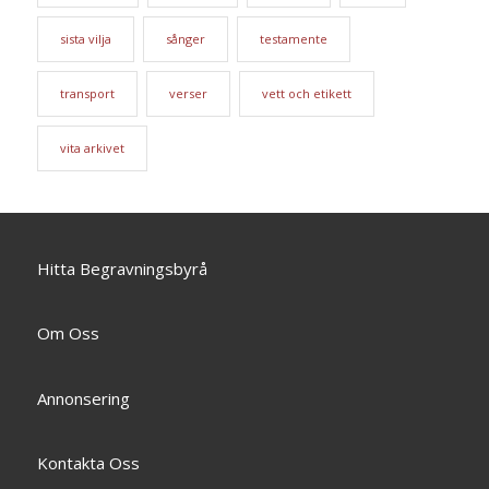
sista vilja
sånger
testamente
transport
verser
vett och etikett
vita arkivet
Hitta Begravningsbyrå
Om Oss
Annonsering
Kontakta Oss