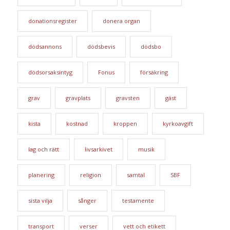
donationsregister
donera organ
dödsannons
dödsbevis
dödsbo
dödsorsaksintyg
Fonus
försäkring
grav
gravplats
gravsten
gäst
kista
kostnad
kroppen
kyrkoavgift
lag och rätt
livsarkivet
musik
planering
religion
samtal
SBF
sista vilja
sånger
testamente
transport
verser
vett och etikett