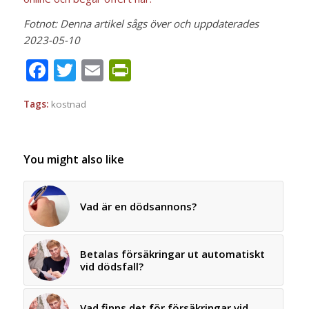
Fotnot: Denna artikel sågs över och uppdaterades
2023-05-10
Facebook
Twitter
Email
PrintFriendly
Tags:
kostnad
You might also like
Vad är en dödsannons?
Betalas försäkringar ut automatiskt
vid dödsfall?
Vad finns det för försäkringar vid