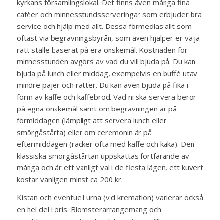
kyrkans församlingslokal. Det finns även många fina
caféer och minnesstundsserveringar som erbjuder bra
service och hjälp med allt. Dessa förmedlas allt som
oftast via begravningsbyrån, som även hjälper er välja
rätt ställe baserat på era önskemål. Kostnaden för
minnesstunden avgörs av vad du vill bjuda på. Du kan
bjuda på lunch eller middag, exempelvis en buffé utav
mindre pajer och rätter. Du kan även bjuda på fika i
form av kaffe och kaffebröd. Vad ni ska servera beror
på egna önskemål samt om begravningen är på
förmiddagen (lämpligt att servera lunch eller
smörgåstårta) eller om ceremonin är på
eftermiddagen (räcker ofta med kaffe och kaka). Den
klassiska smörgåstårtan uppskattas fortfarande av
många och är ett vanligt val i de flesta lägen, ett kuvert
kostar vanligen minst ca 200 kr.
Kistan och eventuell urna (vid kremation) varierar också
en hel del i pris. Blomsterarrangemang och