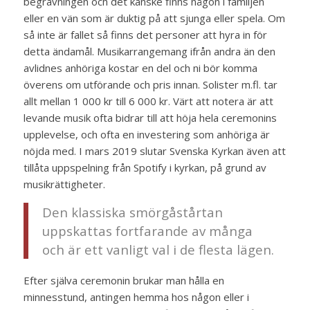
begravningen och det kanske finns någon i familjen
eller en vän som är duktig på att sjunga eller spela. Om
så inte är fallet så finns det personer att hyra in för
detta ändamål. Musikarrangemang ifrån andra än den
avlidnes anhöriga kostar en del och ni bör komma
överens om utförande och pris innan. Solister m.fl. tar
allt mellan 1 000 kr till 6 000 kr. Värt att notera är att
levande musik ofta bidrar till att höja hela ceremonins
upplevelse, och ofta en investering som anhöriga är
nöjda med. I mars 2019 slutar Svenska Kyrkan även att
tillåta uppspelning från Spotify i kyrkan, på grund av
musikrättigheter.
Den klassiska smörgåstårtan
uppskattas fortfarande av många
och är ett vanligt val i de flesta lägen.
Efter själva ceremonin brukar man hålla en
minnesstund, antingen hemma hos någon eller i