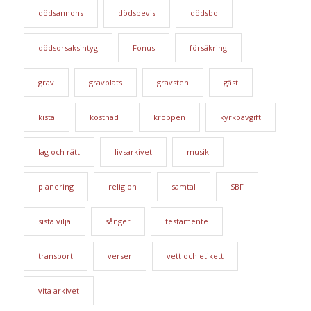
dödsannons
dödsbevis
dödsbo
dödsorsaksintyg
Fonus
försäkring
grav
gravplats
gravsten
gäst
kista
kostnad
kroppen
kyrkoavgift
lag och rätt
livsarkivet
musik
planering
religion
samtal
SBF
sista vilja
sånger
testamente
transport
verser
vett och etikett
vita arkivet