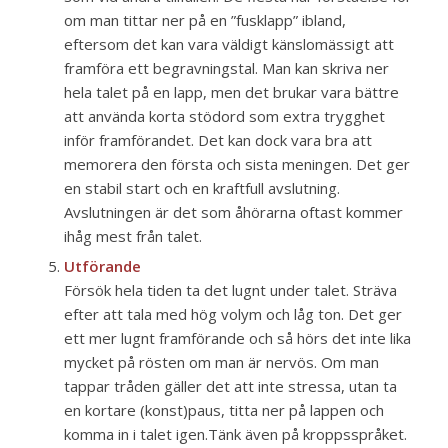
om man tittar ner på en ”fusklapp” ibland,
eftersom det kan vara väldigt känslomässigt att
framföra ett begravningstal. Man kan skriva ner
hela talet på en lapp, men det brukar vara bättre
att använda korta stödord som extra trygghet
inför framförandet. Det kan dock vara bra att
memorera den första och sista meningen. Det ger
en stabil start och en kraftfull avslutning.
Avslutningen är det som åhörarna oftast kommer
ihåg mest från talet.
Utförande
Försök hela tiden ta det lugnt under talet. Sträva
efter att tala med hög volym och låg ton. Det ger
ett mer lugnt framförande och så hörs det inte lika
mycket på rösten om man är nervös. Om man
tappar tråden gäller det att inte stressa, utan ta
en kortare (konst)paus, titta ner på lappen och
komma in i talet igen.Tänk även på kroppsspråket.