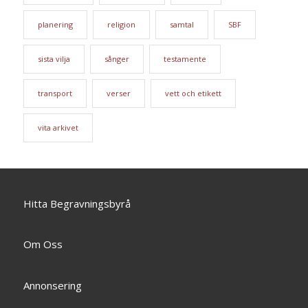
planering
religion
samtal
SBF
sista vilja
sånger
testamente
transport
verser
vett och etikett
vita arkivet
Hitta Begravningsbyrå
Om Oss
Annonsering