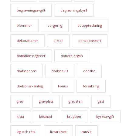
begravningsavgift
begravningsbyrå
blommor
borgerlig
bouppteckning
dekorationer
dikter
donationskort
donationsregister
donera organ
dödsannons
dödsbevis
dödsbo
dödsorsaksintyg
Fonus
försäkring
grav
gravplats
gravsten
gäst
kista
kostnad
kroppen
kyrkoavgift
lag och rätt
livsarkivet
musik