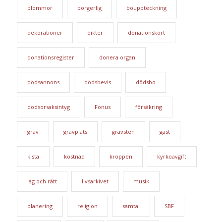
blommor
borgerlig
bouppteckning
dekorationer
dikter
donationskort
donationsregister
donera organ
dödsannons
dödsbevis
dödsbo
dödsorsaksintyg
Fonus
försäkring
grav
gravplats
gravsten
gäst
kista
kostnad
kroppen
kyrkoavgift
lag och rätt
livsarkivet
musik
planering
religion
samtal
SBF