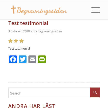
Test testimonial
/
3 oktober, 2018
by
Begravningssidan
Test testimonial
Facebook
Twitter
Email
PrintFriendly
ANDRA HAR LÄST