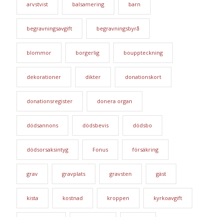
arvstvist
balsamering
barn
begravningsavgift
begravningsbyrå
blommor
borgerlig
bouppteckning
dekorationer
dikter
donationskort
donationsregister
donera organ
dödsannons
dödsbevis
dödsbo
dödsorsaksintyg
Fonus
försäkring
grav
gravplats
gravsten
gäst
kista
kostnad
kroppen
kyrkoavgift