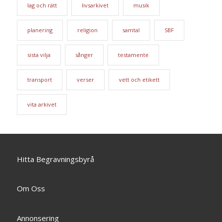
lag och rätt
livsarkivet
musik
planering
religion
samtal
SBF
sista vilja
sånger
testamente
transport
verser
vett och etikett
vita arkivet
Hitta Begravningsbyrå
Om Oss
Annonsering