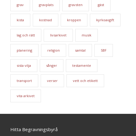
grav
gravplats
gravsten
gäst
kista
kostnad
kroppen
kyrkoavgift
lag och rätt
livsarkivet
musik
planering
religion
samtal
SBF
sista vilja
sånger
testamente
transport
verser
vett och etikett
vita arkivet
Hitta Begravningsbyrå