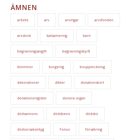
ÄMNEN
arbete
arv
arvingar
arvsfonden
arvstvist
balsamering
barn
begravningsavgift
begravningsbyrå
blommor
borgerlig
bouppteckning
dekorationer
dikter
donationskort
donationsregister
donera organ
dödsannons
dödsbevis
dödsbo
dödsorsaksintyg
Fonus
försäkring