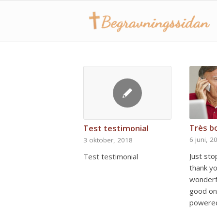
Très b
Test testimonial
6 juni, 2
3 oktober, 2018
Just sto
Test testimonial
thank yo
wonderfu
good on
powere