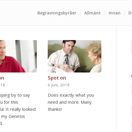
Begravningsbyråer
Allmänt
Innan
D
on
Spot on
018
6 juni, 2018
pping by to say
Does exactly what you
u for this
need and more. Many
l. It really looked
thanks!
 my Genesis
d.