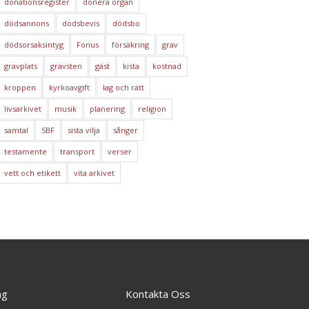
donationsregister
donera organ
dödsannons
dödsbevis
dödsbo
dödsorsaksintyg
Fonus
försäkring
grav
gravplats
gravsten
gäst
kista
kostnad
kroppen
kyrkoavgift
lag och rätt
livsarkivet
musik
planering
religion
samtal
SBF
sista vilja
sånger
testamente
transport
verser
vett och etikett
vita arkivet
ng
Kontakta Oss