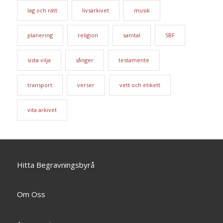
lag och rätt
livsarkivet
musik
planering
religion
samtal
SBF
sista vilja
sånger
testamente
transport
verser
vett och etikett
vita arkivet
Hitta Begravningsbyrå
Om Oss