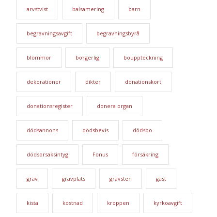
arvstvist
balsamering
barn
begravningsavgift
begravningsbyrå
blommor
borgerlig
bouppteckning
dekorationer
dikter
donationskort
donationsregister
donera organ
dödsannons
dödsbevis
dödsbo
dödsorsaksintyg
Fonus
försäkring
grav
gravplats
gravsten
gäst
kista
kostnad
kroppen
kyrkoavgift