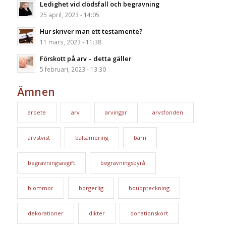
Ledighet vid dödsfall och begravning
25 april, 2023 - 14:05
Hur skriver man ett testamente?
11 mars, 2023 - 11:38
Förskott på arv – detta gäller
5 februari, 2023 - 13:30
Ämnen
arbete
arv
arvingar
arvsfonden
arvstvist
balsamering
barn
begravningsavgift
begravningsbyrå
blommor
borgerlig
bouppteckning
dekorationer
dikter
donationskort