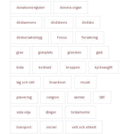
donationsregister
donera organ
dödsannons
dödsbevis
dödsbo
dödsorsaksintyg
Fonus
försäkring
grav
gravplats
gravsten
gäst
kista
kostnad
kroppen
kyrkoavgift
lag och rätt
livsarkivet
musik
planering
religion
samtal
SBF
sista vilja
sånger
testamente
transport
verser
vett och etikett