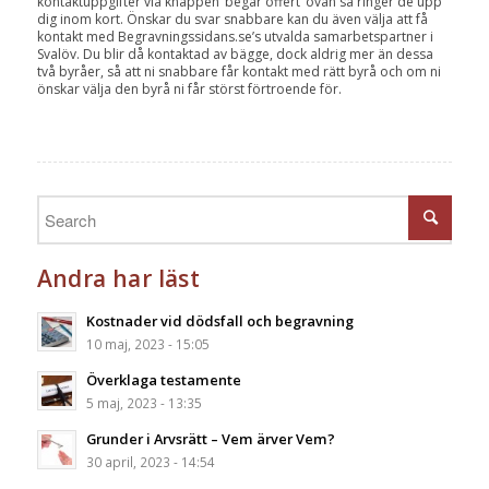
kontaktuppgifter via knappen ’begär offert’ ovan så ringer de upp
dig inom kort. Önskar du svar snabbare kan du även välja att få
kontakt med Begravningssidans.se’s utvalda samarbetspartner i
Svalöv. Du blir då kontaktad av bägge, dock aldrig mer än dessa
två byråer, så att ni snabbare får kontakt med rätt byrå och om ni
önskar välja den byrå ni får störst förtroende för.
Andra har läst
Kostnader vid dödsfall och begravning
10 maj, 2023 - 15:05
Överklaga testamente
5 maj, 2023 - 13:35
Grunder i Arvsrätt – Vem ärver Vem?
30 april, 2023 - 14:54