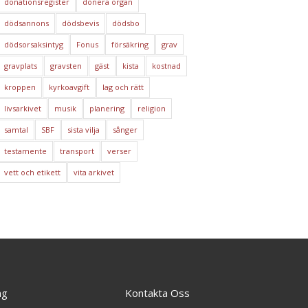
donationsregister
donera organ
dödsannons
dödsbevis
dödsbo
dödsorsaksintyg
Fonus
försäkring
grav
gravplats
gravsten
gäst
kista
kostnad
kroppen
kyrkoavgift
lag och rätt
livsarkivet
musik
planering
religion
samtal
SBF
sista vilja
sånger
testamente
transport
verser
vett och etikett
vita arkivet
ng
Kontakta Oss