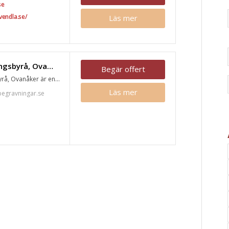
se
vendla.se/
Läs mer
Alfta Begravningsbyrå, Ovanåker
Begär offert
rå, Ovanåker är en...
Läs mer
begravningar.se