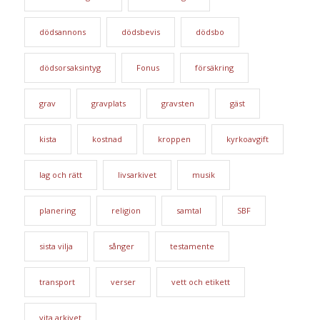
dödsannons
dödsbevis
dödsbo
dödsorsaksintyg
Fonus
försäkring
grav
gravplats
gravsten
gäst
kista
kostnad
kroppen
kyrkoavgift
lag och rätt
livsarkivet
musik
planering
religion
samtal
SBF
sista vilja
sånger
testamente
transport
verser
vett och etikett
vita arkivet