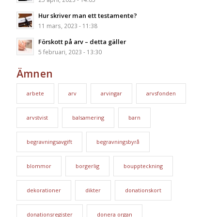
Hur skriver man ett testamente?
11 mars, 2023 - 11:38
Förskott på arv – detta gäller
5 februari, 2023 - 13:30
Ämnen
arbete
arv
arvingar
arvsfonden
arvstvist
balsamering
barn
begravningsavgift
begravningsbyrå
blommor
borgerlig
bouppteckning
dekorationer
dikter
donationskort
donationsregister
donera organ