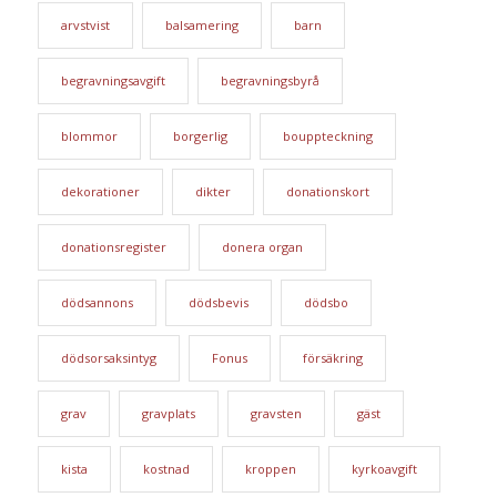
arvstvist
balsamering
barn
begravningsavgift
begravningsbyrå
blommor
borgerlig
bouppteckning
dekorationer
dikter
donationskort
donationsregister
donera organ
dödsannons
dödsbevis
dödsbo
dödsorsaksintyg
Fonus
försäkring
grav
gravplats
gravsten
gäst
kista
kostnad
kroppen
kyrkoavgift