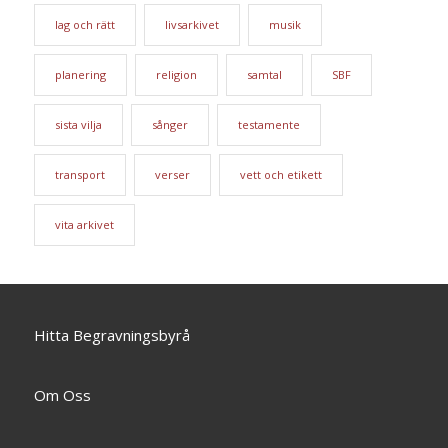
lag och rätt
livsarkivet
musik
planering
religion
samtal
SBF
sista vilja
sånger
testamente
transport
verser
vett och etikett
vita arkivet
Hitta Begravningsbyrå
Om Oss