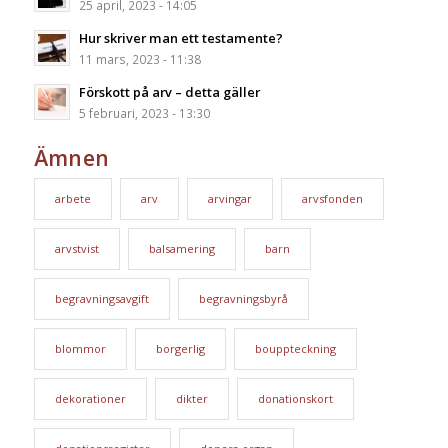
25 april, 2023 - 14:05
Hur skriver man ett testamente?
11 mars, 2023 - 11:38
Förskott på arv – detta gäller
5 februari, 2023 - 13:30
Ämnen
arbete
arv
arvingar
arvsfonden
arvstvist
balsamering
barn
begravningsavgift
begravningsbyrå
blommor
borgerlig
bouppteckning
dekorationer
dikter
donationskort