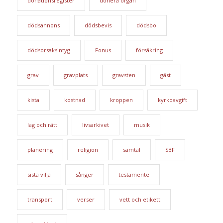
donationsregister
donera organ
dödsannons
dödsbevis
dödsbo
dödsorsaksintyg
Fonus
försäkring
grav
gravplats
gravsten
gäst
kista
kostnad
kroppen
kyrkoavgift
lag och rätt
livsarkivet
musik
planering
religion
samtal
SBF
sista vilja
sånger
testamente
transport
verser
vett och etikett