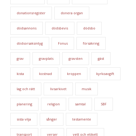
donationsregister
donera organ
dödsannons
dödsbevis
dödsbo
dödsorsaksintyg
Fonus
försäkring
grav
gravplats
gravsten
gäst
kista
kostnad
kroppen
kyrkoavgift
lag och rätt
livsarkivet
musik
planering
religion
samtal
SBF
sista vilja
sånger
testamente
transport
verser
vett och etikett