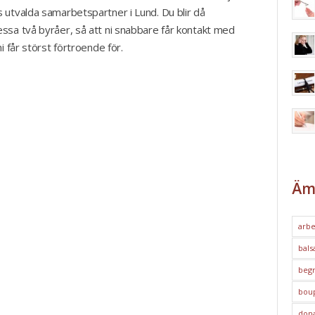
 utvalda samarbetspartner i Lund. Du blir då
ssa två byråer, så att ni snabbare får kontakt med
i får störst förtroende för.
Äm
arbe
bals
begr
bou
dona