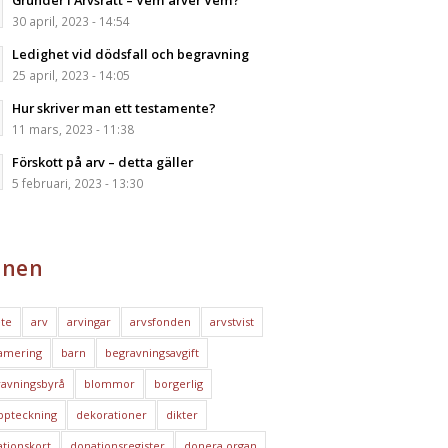
Grunder i Arvsrätt – Vem ärver Vem?
30 april, 2023 - 14:54
Ledighet vid dödsfall och begravning
25 april, 2023 - 14:05
Hur skriver man ett testamente?
11 mars, 2023 - 11:38
Förskott på arv – detta gäller
5 februari, 2023 - 13:30
nen
te
arv
arvingar
arvsfonden
arvstvist
amering
barn
begravningsavgift
avningsbyrå
blommor
borgerlig
ppteckning
dekorationer
dikter
tionskort
donationsregister
donera organ