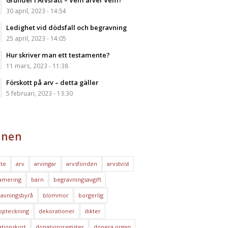
Grunder i Arvsrätt – Vem ärver Vem?
30 april, 2023 - 14:54
Ledighet vid dödsfall och begravning
25 april, 2023 - 14:05
Hur skriver man ett testamente?
11 mars, 2023 - 11:38
Förskott på arv – detta gäller
5 februari, 2023 - 13:30
nen
te
arv
arvingar
arvsfonden
arvstvist
amering
barn
begravningsavgift
avningsbyrå
blommor
borgerlig
ppteckning
dekorationer
dikter
tionskort
donationsregister
donera organ