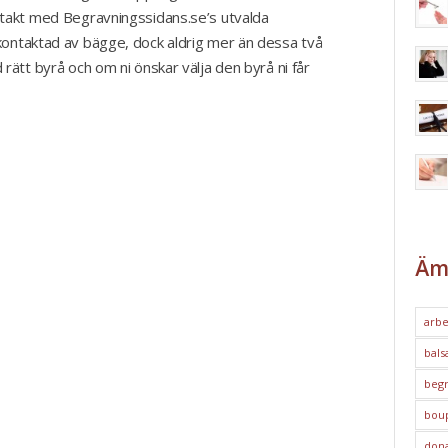
ntakt med Begravningssidans.se’s utvalda
kontaktad av bägge, dock aldrig mer än dessa två
 rätt byrå och om ni önskar välja den byrå ni får
Äm
arbe
bals
begr
bou
dona