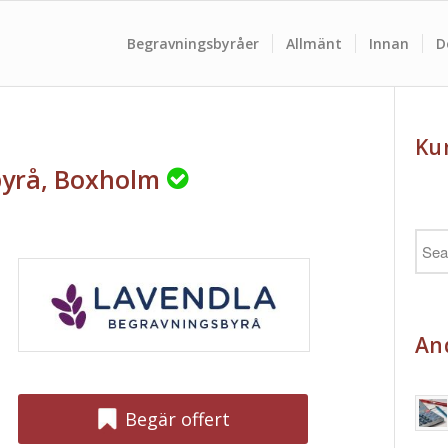
Begravningsbyråer
Allmänt
Innan
D
Ku
byrå, Boxholm
And
Begär offert