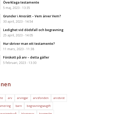
Överklaga testamente
5 maj, 2023 - 13:35
Grunder i Arvsrätt – Vem ärver Vem?
30 april, 2023 - 14:54
Ledighet vid dödsfall och begravning
25 april, 2023 - 14:05
Hur skriver man ett testamente?
11 mars, 2023 - 11:38
Förskott på arv – detta gäller
5 februari, 2023 - 13:30
nen
te
arv
arvingar
arvsfonden
arvstvist
amering
barn
begravningsavgift
avningsbyrå
blommor
borgerlig