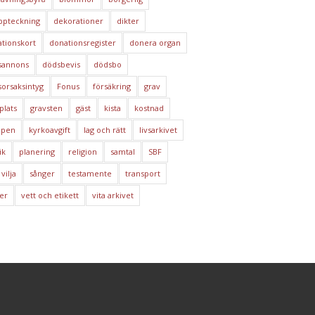
ppteckning
dekorationer
dikter
tionskort
donationsregister
donera organ
sannons
dödsbevis
dödsbo
orsaksintyg
Fonus
försäkring
grav
plats
gravsten
gäst
kista
kostnad
ppen
kyrkoavgift
lag och rätt
livsarkivet
ik
planering
religion
samtal
SBF
 vilja
sånger
testamente
transport
er
vett och etikett
vita arkivet