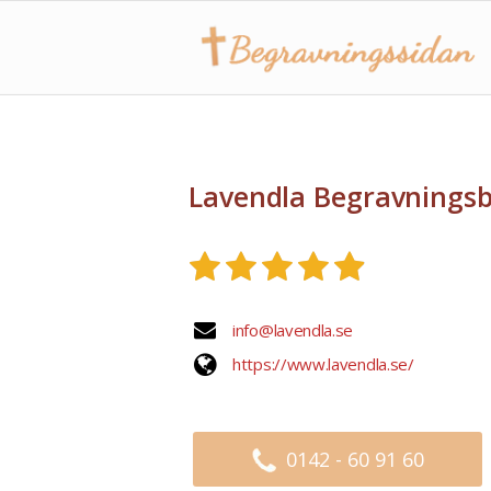
Lavendla Begravnings
info@lavendla.se
https://www.lavendla.se/
0142 - 60 91 60