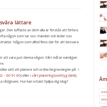
 svåra lättare
ar. Den tuffaste av dem alla är förstås att förlora
 ofta någon som tar oss i handen och leder oss
ruktur. Någon som alltid finns där för att besvara
r att vara just denna någon. Vårt mål är nämligen
re.
e olika sätt att planera och ordna begravningen på:
I
2 – 60 91 60
) eller
i vårt planeringsverktyg (länk)
.
Äm
iga rådgivare. Hur kan vi bäst hjälpa dig idag?
arbe
bals
begr