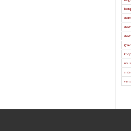
bou
dona
död
döds
grav
kro
mus
sista
vers