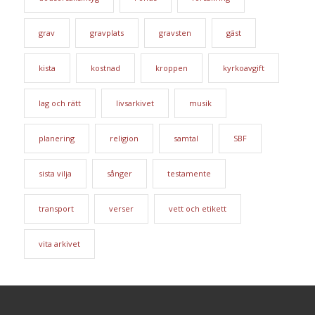
grav
gravplats
gravsten
gäst
kista
kostnad
kroppen
kyrkoavgift
lag och rätt
livsarkivet
musik
planering
religion
samtal
SBF
sista vilja
sånger
testamente
transport
verser
vett och etikett
vita arkivet