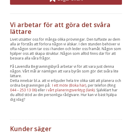
Vi arbetar för att göra det svåra
lättare
Livet utsätter oss för många olika prövningar. Den tuffaste av dem
alla är förstås att förlora någon vi älskar. I den stunden behöver vi
ofta någon som tar oss i handen och leder oss framåt. Någon som
hjälper oss att skapa struktur. Någon som alltid finns där för att
besvara alla våra frågor.
På Lavendla Begravningsbyrå arbetar vi för att vara just denna
någon. Vårt mål är nämligen att vara byrån som gör det svåra lite
lättare.
Detta innebär bl.a. att vi erbjuder hela tre olika sätt att planera och
ordna begravningen på:
I ett möte (Boka här)
, per telefon (Ring
044 – 253 13 06
) eller
i vårt planeringsverktyg (länk)
. Självklart har
du alltid stöd av din personliga rådgivare. Hur kan vi bäst hjälpa
dig idag?
Kunder säger