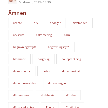
5 februari, 2023 - 13:30
Ämnen
arbete
arv
arvingar
arvsfonden
arvstvist
balsamering
barn
begravningsavgift
begravningsbyrå
blommor
borgerlig
bouppteckning
dekorationer
dikter
donationskort
donationsregister
donera organ
dödsannons
dödsbevis
dödsbo
dödsorsaksintyg
Fonus
försäkring