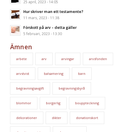
25 april, 2023 - 14:05
Hur skriver man ett testamente?
11 mars, 2023 - 11:38
Förskott på arv – detta gäller
5 februari, 2023 - 13:30
Ämnen
arbete
arv
arvingar
arvsfonden
arvstvist
balsamering
barn
begravningsavgift
begravningsbyrå
blommor
borgerlig
bouppteckning
dekorationer
dikter
donationskort