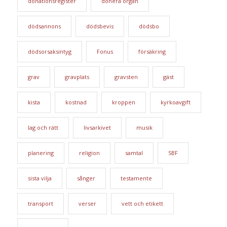
donationsregister
donera organ
dödsannons
dödsbevis
dödsbo
dödsorsaksintyg
Fonus
försäkring
grav
gravplats
gravsten
gäst
kista
kostnad
kroppen
kyrkoavgift
lag och rätt
livsarkivet
musik
planering
religion
samtal
SBF
sista vilja
sånger
testamente
transport
verser
vett och etikett