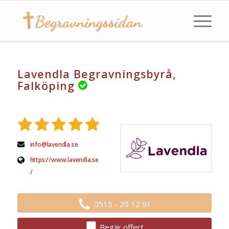
Lavendla Begravningsbyrå,
Falköping
info@lavendla.se
https://www.lavendla.se
/
0515 - 20 12 91
Begär offert