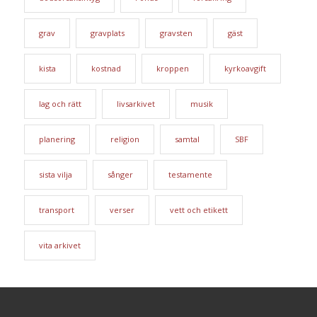
grav
gravplats
gravsten
gäst
kista
kostnad
kroppen
kyrkoavgift
lag och rätt
livsarkivet
musik
planering
religion
samtal
SBF
sista vilja
sånger
testamente
transport
verser
vett och etikett
vita arkivet