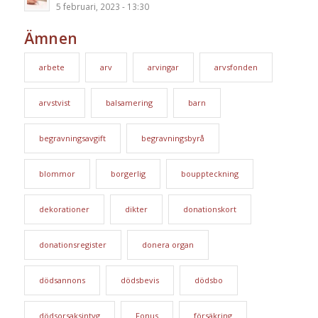
5 februari, 2023 - 13:30
Ämnen
arbete
arv
arvingar
arvsfonden
arvstvist
balsamering
barn
begravningsavgift
begravningsbyrå
blommor
borgerlig
bouppteckning
dekorationer
dikter
donationskort
donationsregister
donera organ
dödsannons
dödsbevis
dödsbo
dödsorsaksintyg
Fonus
försäkring