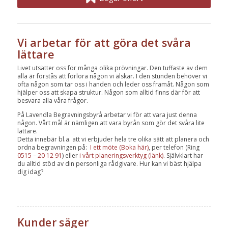
Vi arbetar för att göra det svåra
lättare
Livet utsätter oss för många olika prövningar. Den tuffaste av dem
alla är förstås att förlora någon vi älskar. I den stunden behöver vi
ofta någon som tar oss i handen och leder oss framåt. Någon som
hjälper oss att skapa struktur. Någon som alltid finns där för att
besvara alla våra frågor.
På Lavendla Begravningsbyrå arbetar vi för att vara just denna
någon. Vårt mål är nämligen att vara byrån som gör det svåra lite
lättare.
Detta innebär bl.a. att vi erbjuder hela tre olika sätt att planera och
ordna begravningen på:
I ett möte (Boka här)
, per telefon (Ring
0515 – 20 12 91
) eller
i vårt planeringsverktyg (länk)
. Självklart har
du alltid stöd av din personliga rådgivare. Hur kan vi bäst hjälpa
dig idag?
Kunder säger