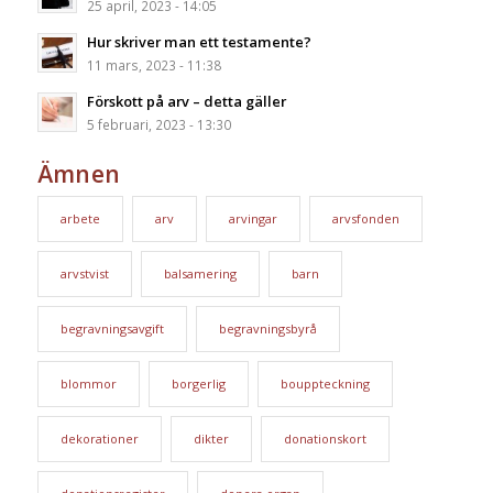
25 april, 2023 - 14:05
Hur skriver man ett testamente?
11 mars, 2023 - 11:38
Förskott på arv – detta gäller
5 februari, 2023 - 13:30
Ämnen
arbete
arv
arvingar
arvsfonden
arvstvist
balsamering
barn
begravningsavgift
begravningsbyrå
blommor
borgerlig
bouppteckning
dekorationer
dikter
donationskort