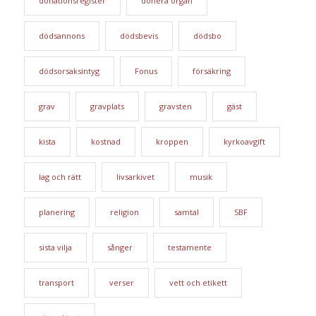
donationsregister
donera organ
dödsannons
dödsbevis
dödsbo
dödsorsaksintyg
Fonus
försäkring
grav
gravplats
gravsten
gäst
kista
kostnad
kroppen
kyrkoavgift
lag och rätt
livsarkivet
musik
planering
religion
samtal
SBF
sista vilja
sånger
testamente
transport
verser
vett och etikett