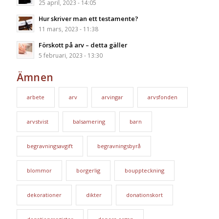
25 april, 2023 - 14:05
Hur skriver man ett testamente?
11 mars, 2023 - 11:38
Förskott på arv – detta gäller
5 februari, 2023 - 13:30
Ämnen
arbete
arv
arvingar
arvsfonden
arvstvist
balsamering
barn
begravningsavgift
begravningsbyrå
blommor
borgerlig
bouppteckning
dekorationer
dikter
donationskort