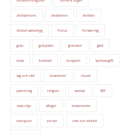
donationsregister
donera organ
dödsannons
dödsbevis
dödsbo
dödsorsaksintyg
Fonus
försäkring
grav
gravplats
gravsten
gäst
kista
kostnad
kroppen
kyrkoavgift
lag och rätt
livsarkivet
musik
planering
religion
samtal
SBF
sista vilja
sånger
testamente
transport
verser
vett och etikett