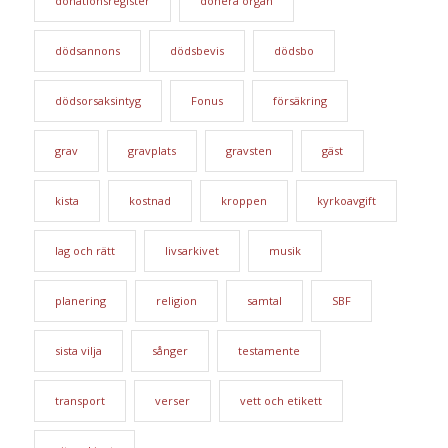
donationsregister
donera organ
dödsannons
dödsbevis
dödsbo
dödsorsaksintyg
Fonus
försäkring
grav
gravplats
gravsten
gäst
kista
kostnad
kroppen
kyrkoavgift
lag och rätt
livsarkivet
musik
planering
religion
samtal
SBF
sista vilja
sånger
testamente
transport
verser
vett och etikett