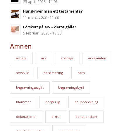
25 april, 2023 - 14:05
Hur skriver man ett testamente?
11 mars, 2023 - 11:38
Förskott på arv – detta gäller
5 februari, 2023 - 13:30
Ämnen
arbete
arv
arvingar
arvsfonden
arvstvist
balsamering
barn
begravningsavgift
begravningsbyrå
blommor
borgerlig
bouppteckning
dekorationer
dikter
donationskort