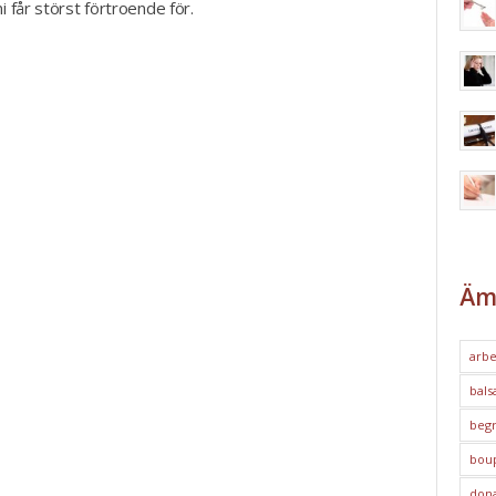
i får störst förtroende för.
Äm
arbe
bals
begr
bou
dona