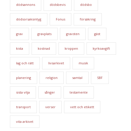
dödsannons
dödsbevis
dödsbo
dödsorsaksintyg
Fonus
försäkring
grav
gravplats
gravsten
gäst
kista
kostnad
kroppen
kyrkoavgift
lag och rätt
livsarkivet
musik
planering
religion
samtal
SBF
sista vilja
sånger
testamente
transport
verser
vett och etikett
vita arkivet