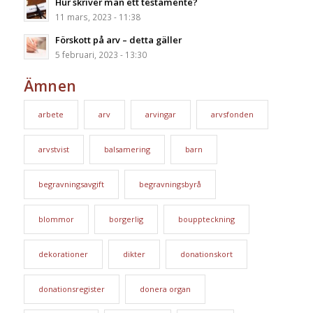
Hur skriver man ett testamente?
11 mars, 2023 - 11:38
Förskott på arv – detta gäller
5 februari, 2023 - 13:30
Ämnen
arbete
arv
arvingar
arvsfonden
arvstvist
balsamering
barn
begravningsavgift
begravningsbyrå
blommor
borgerlig
bouppteckning
dekorationer
dikter
donationskort
donationsregister
donera organ