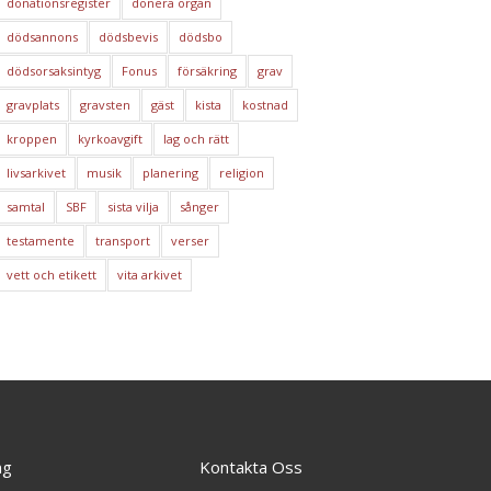
donationsregister
donera organ
dödsannons
dödsbevis
dödsbo
dödsorsaksintyg
Fonus
försäkring
grav
gravplats
gravsten
gäst
kista
kostnad
kroppen
kyrkoavgift
lag och rätt
livsarkivet
musik
planering
religion
samtal
SBF
sista vilja
sånger
testamente
transport
verser
vett och etikett
vita arkivet
ng
Kontakta Oss