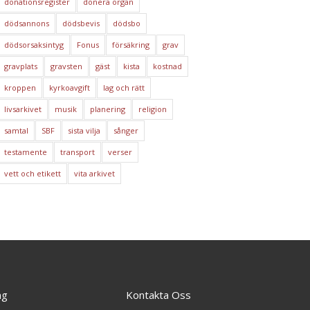
donationsregister
donera organ
dödsannons
dödsbevis
dödsbo
dödsorsaksintyg
Fonus
försäkring
grav
gravplats
gravsten
gäst
kista
kostnad
kroppen
kyrkoavgift
lag och rätt
livsarkivet
musik
planering
religion
samtal
SBF
sista vilja
sånger
testamente
transport
verser
vett och etikett
vita arkivet
ng
Kontakta Oss