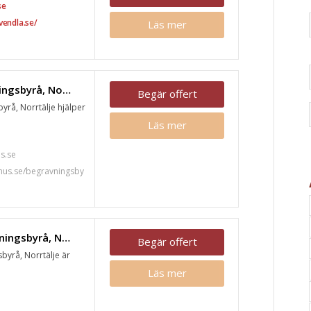
se
vendla.se/
Läs mer
Fonus begravningsbyrå, Norrtälje
Begär offert
yrå, Norrtälje hjälper
Läs mer
7
s.se
nus.se/begravningsby
Wallins Begravningsbyrå, Norrtälje
Begär offert
byrå, Norrtälje är
Läs mer