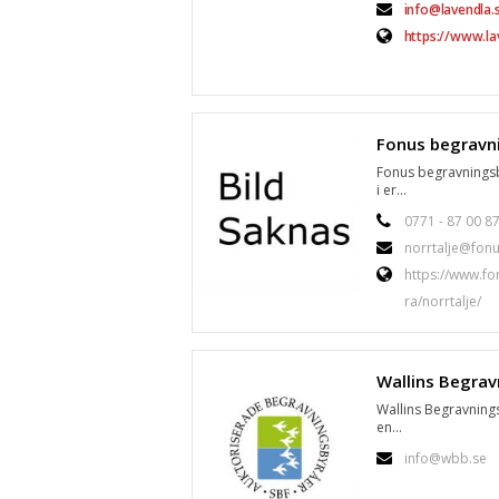
info@lavendla.
https://www.la
Fonus begravningsb
i er...
0771 - 87 00 8
norrtalje@fonu
https://www.fo
ra/norrtalje/
Wallins Begravnings
en...
info@wbb.se