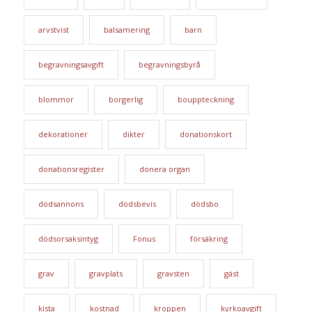
arvstvist
balsamering
barn
begravningsavgift
begravningsbyrå
blommor
borgerlig
bouppteckning
dekorationer
dikter
donationskort
donationsregister
donera organ
dödsannons
dödsbevis
dödsbo
dödsorsaksintyg
Fonus
försäkring
grav
gravplats
gravsten
gäst
kista
kostnad
kroppen
kyrkoavgift