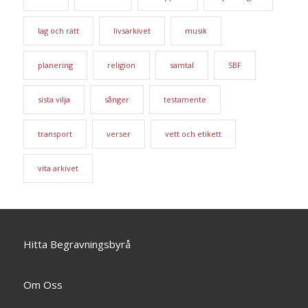
lag och rätt
livsarkivet
musik
planering
religion
samtal
SBF
sista vilja
sånger
testamente
transport
verser
vett och etikett
vita arkivet
Hitta Begravningsbyrå
Om Oss