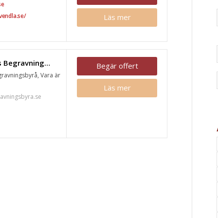
se
vendla.se/
Läs mer
Vara-Grästorps Begravningsbyrå, Vara
Begär offert
ravningsbyrå, Vara är
Läs mer
avningsbyra.se