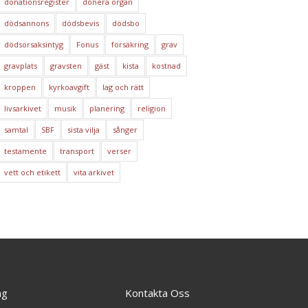
donationsregister
donera organ
dödsannons
dödsbevis
dödsbo
dödsorsaksintyg
Fonus
försäkring
grav
gravplats
gravsten
gäst
kista
kostnad
kroppen
kyrkoavgift
lag och rätt
livsarkivet
musik
planering
religion
samtal
SBF
sista vilja
sånger
testamente
transport
verser
vett och etikett
vita arkivet
ng
Kontakta Oss