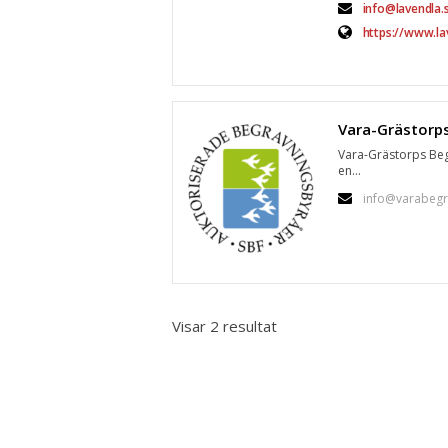
info@lavendla.
https://www.la
Vara-Grästorps Beg
en...
info@varabegr
Visar 2 resultat