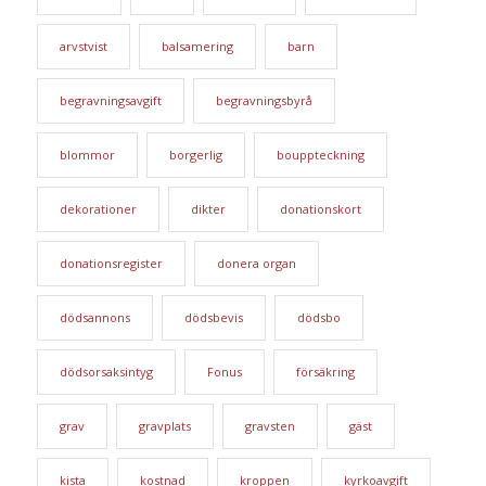
arvstvist
balsamering
barn
begravningsavgift
begravningsbyrå
blommor
borgerlig
bouppteckning
dekorationer
dikter
donationskort
donationsregister
donera organ
dödsannons
dödsbevis
dödsbo
dödsorsaksintyg
Fonus
försäkring
grav
gravplats
gravsten
gäst
kista
kostnad
kroppen
kyrkoavgift