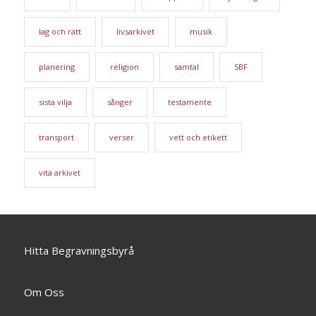
lag och rätt
livsarkivet
musik
planering
religion
samtal
SBF
sista vilja
sånger
testamente
transport
verser
vett och etikett
vita arkivet
Hitta Begravningsbyrå
Om Oss