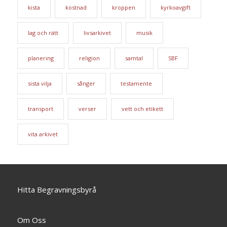
kista
kostnad
kroppen
kyrkoavgift
lag och rätt
livsarkivet
musik
planering
religion
samtal
SBF
sista vilja
sånger
testamente
transport
verser
vett och etikett
vita arkivet
Hitta Begravningsbyrå
Om Oss