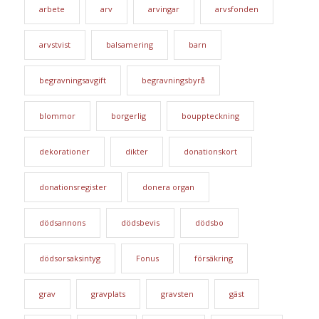
arbete
arv
arvingar
arvsfonden
arvstvist
balsamering
barn
begravningsavgift
begravningsbyrå
blommor
borgerlig
bouppteckning
dekorationer
dikter
donationskort
donationsregister
donera organ
dödsannons
dödsbevis
dödsbo
dödsorsaksintyg
Fonus
försäkring
grav
gravplats
gravsten
gäst