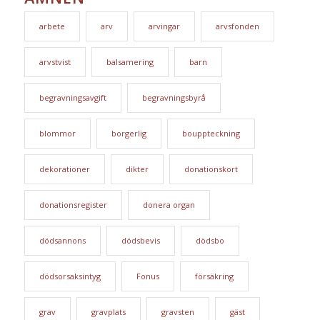
arbete
arv
arvingar
arvsfonden
arvstvist
balsamering
barn
begravningsavgift
begravningsbyrå
blommor
borgerlig
bouppteckning
dekorationer
dikter
donationskort
donationsregister
donera organ
dödsannons
dödsbevis
dödsbo
dödsorsaksintyg
Fonus
försäkring
grav
gravplats
gravsten
gäst