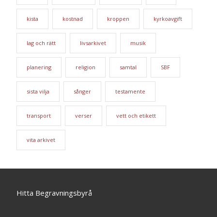
kista
kostnad
kroppen
kyrkoavgift
lag och rätt
livsarkivet
musik
planering
religion
samtal
SBF
sista vilja
sånger
testamente
transport
verser
vett och etikett
vita arkivet
Hitta Begravningsbyrå