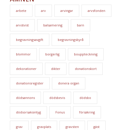
arbete
arv
arvingar
arvsfonden
arvstvist
balsamering
barn
begravningsavgift
begravningsbyrå
blommor
borgerlig
bouppteckning
dekorationer
dikter
donationskort
donationsregister
donera organ
dödsannons
dödsbevis
dödsbo
dödsorsaksintyg
Fonus
försäkring
grav
gravplats
gravsten
gäst