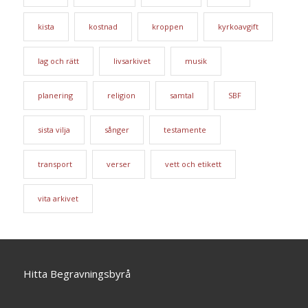
kista
kostnad
kroppen
kyrkoavgift
lag och rätt
livsarkivet
musik
planering
religion
samtal
SBF
sista vilja
sånger
testamente
transport
verser
vett och etikett
vita arkivet
Hitta Begravningsbyrå