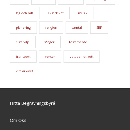
lag och rätt
livsarkivet
musik
planering
religion
samtal
SBF
sista vilja
sånger
testamente
transport
verser
vett och etikett
vita arkivet
Hitta Begravningsbyrå
Om Oss