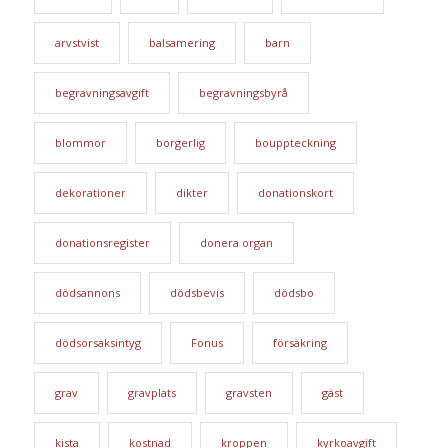
arvstvist
balsamering
barn
begravningsavgift
begravningsbyrå
blommor
borgerlig
bouppteckning
dekorationer
dikter
donationskort
donationsregister
donera organ
dödsannons
dödsbevis
dödsbo
dödsorsaksintyg
Fonus
försäkring
grav
gravplats
gravsten
gäst
kista
kostnad
kroppen
kyrkoavgift