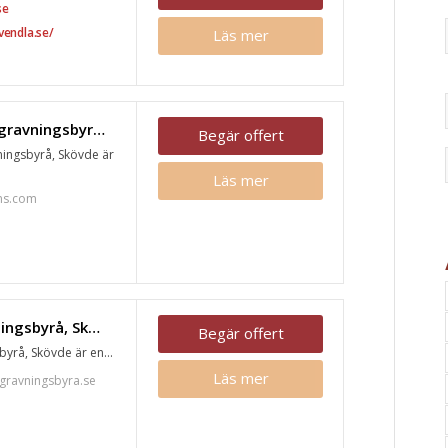
se
vendla.se/
Läs mer
Hultströms Begravningsbyrå, Skövde
Begär offert
ingsbyrå, Skövde är
Läs mer
ms.com
Bloms Begravningsbyrå, Skövde
Begär offert
yrå, Skövde är en...
Läs mer
ravningsbyra.se