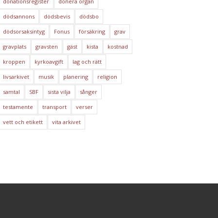
donationsregister
donera organ
dödsannons
dödsbevis
dödsbo
dödsorsaksintyg
Fonus
försäkring
grav
gravplats
gravsten
gäst
kista
kostnad
kroppen
kyrkoavgift
lag och rätt
livsarkivet
musik
planering
religion
samtal
SBF
sista vilja
sånger
testamente
transport
verser
vett och etikett
vita arkivet