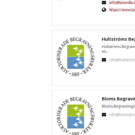
info@lavendla.
https://www.la
Hultströms Begravn
en...
info@hultstro
Bloms Begravningsb
info@blomsbeg