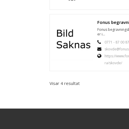
Fonus begravningsb
er i...
0771 - 87 00 8
skovde@fonus
https://www.fo
ra/skovde/
Visar 4 resultat