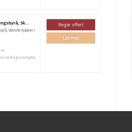
Fonus begravningsbyrå, Skövde
Begär offert
yrå, Skövde hjälper i
Läs mer
7
.se
nus.se/begravningsby