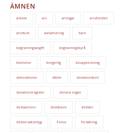
ÄMNEN
arbete
arv
arvingar
arvsfonden
arvstvist
balsamering
barn
begravningsavgift
begravningsbyrå
blommor
borgerlig
bouppteckning
dekorationer
dikter
donationskort
donationsregister
donera organ
dödsannons
dödsbevis
dödsbo
dödsorsaksintyg
Fonus
försäkring