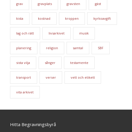
grav
gravplats
gravsten
gäst
kista
kostnad
kroppen
kyrkoavgift
lag och rätt
livsarkivet
musik
planering
religion
samtal
SBF
sista vilja
sånger
testamente
transport
verser
vett och etikett
vita arkivet
Hitta Begravningsbyrå