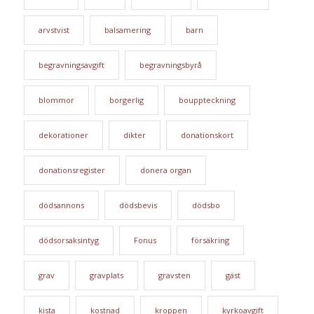
arvstvist
balsamering
barn
begravningsavgift
begravningsbyrå
blommor
borgerlig
bouppteckning
dekorationer
dikter
donationskort
donationsregister
donera organ
dödsannons
dödsbevis
dödsbo
dödsorsaksintyg
Fonus
försäkring
grav
gravplats
gravsten
gäst
kista
kostnad
kroppen
kyrkoavgift