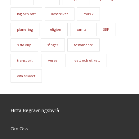
lag och rätt
livsarkivet
musik
planering
religion
samtal
SBF
sista vilja
sånger
testamente
transport
verser
vett och etikett
vita arkivet
Hitta Begravningsbyrå
Om Oss