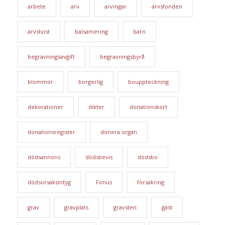
arbete
arv
arvingar
arvsfonden
arvstvist
balsamering
barn
begravningsavgift
begravningsbyrå
blommor
borgerlig
bouppteckning
dekorationer
dikter
donationskort
donationsregister
donera organ
dödsannons
dödsbevis
dödsbo
dödsorsaksintyg
Fonus
försäkring
grav
gravplats
gravsten
gäst