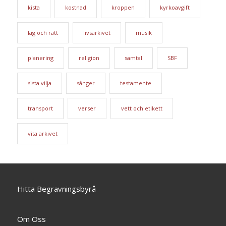
kista
kostnad
kroppen
kyrkoavgift
lag och rätt
livsarkivet
musik
planering
religion
samtal
SBF
sista vilja
sånger
testamente
transport
verser
vett och etikett
vita arkivet
Hitta Begravningsbyrå
Om Oss