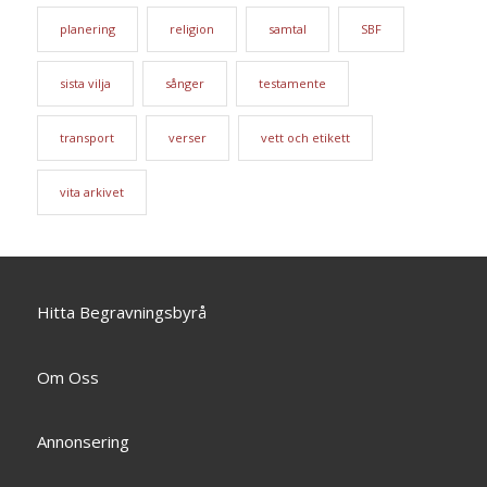
planering
religion
samtal
SBF
sista vilja
sånger
testamente
transport
verser
vett och etikett
vita arkivet
Hitta Begravningsbyrå
Om Oss
Annonsering