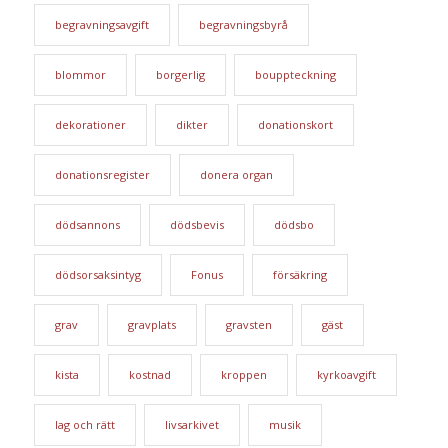
begravningsavgift
begravningsbyrå
blommor
borgerlig
bouppteckning
dekorationer
dikter
donationskort
donationsregister
donera organ
dödsannons
dödsbevis
dödsbo
dödsorsaksintyg
Fonus
försäkring
grav
gravplats
gravsten
gäst
kista
kostnad
kroppen
kyrkoavgift
lag och rätt
livsarkivet
musik