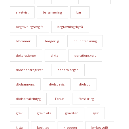
arvstvist
balsamering
barn
begravningsavgift
begravningsbyrå
blommor
borgerlig
bouppteckning
dekorationer
dikter
donationskort
donationsregister
donera organ
dödsannons
dödsbevis
dödsbo
dödsorsaksintyg
Fonus
försäkring
grav
gravplats
gravsten
gäst
kista
kostnad
kroppen
kyrkoavgift