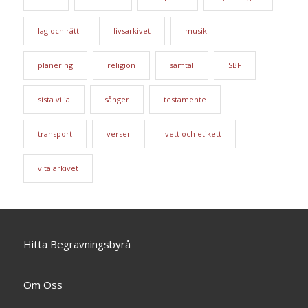
lag och rätt
livsarkivet
musik
planering
religion
samtal
SBF
sista vilja
sånger
testamente
transport
verser
vett och etikett
vita arkivet
Hitta Begravningsbyrå
Om Oss