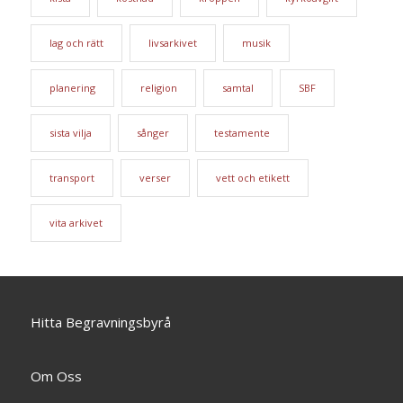
lag och rätt
livsarkivet
musik
planering
religion
samtal
SBF
sista vilja
sånger
testamente
transport
verser
vett och etikett
vita arkivet
Hitta Begravningsbyrå
Om Oss