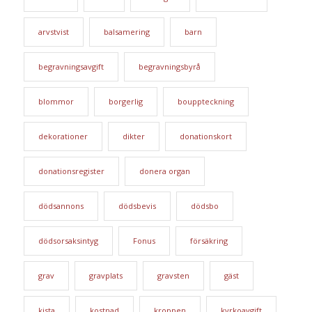
arvstvist
balsamering
barn
begravningsavgift
begravningsbyrå
blommor
borgerlig
bouppteckning
dekorationer
dikter
donationskort
donationsregister
donera organ
dödsannons
dödsbevis
dödsbo
dödsorsaksintyg
Fonus
försäkring
grav
gravplats
gravsten
gäst
kista
kostnad
kroppen
kyrkoavgift