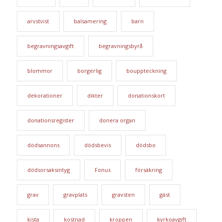
arvstvist
balsamering
barn
begravningsavgift
begravningsbyrå
blommor
borgerlig
bouppteckning
dekorationer
dikter
donationskort
donationsregister
donera organ
dödsannons
dödsbevis
dödsbo
dödsorsaksintyg
Fonus
försäkring
grav
gravplats
gravsten
gäst
kista
kostnad
kroppen
kyrkoavgift