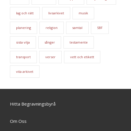
lag och rätt
livsarkivet
musik
planering
religion
samtal
SBF
sista vilja
sånger
testamente
transport
verser
vett och etikett
vita arkivet
Hitta Begravningsbyrå
Om Oss