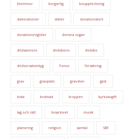
blommor
borgerlig
bouppteckning
dekorationer
dikter
donationskort
donationsregister
donera organ
dödsannons
dödsbevis
dödsbo
dödsorsaksintyg
Fonus
försäkring
grav
gravplats
gravsten
gäst
kista
kostnad
kroppen
kyrkoavgift
lag och rätt
livsarkivet
musik
planering
religion
samtal
SBF