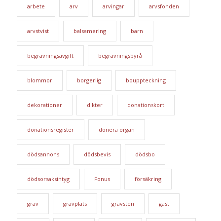
arbete
arv
arvingar
arvsfonden
arvstvist
balsamering
barn
begravningsavgift
begravningsbyrå
blommor
borgerlig
bouppteckning
dekorationer
dikter
donationskort
donationsregister
donera organ
dödsannons
dödsbevis
dödsbo
dödsorsaksintyg
Fonus
försäkring
grav
gravplats
gravsten
gäst