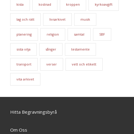
kista
kostnad
kroppen
kyrkoavgift
lag och rätt
livsarkivet
musik
planering
religion
samtal
SBF
sista vilja
sånger
testamente
transport
verser
vett och etikett
vita arkivet
Hitta Begravningsbyrå
Om Oss