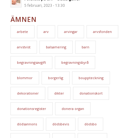
5 februari, 2023 - 13:30
ÄMNEN
arbete
arv
arvingar
arvsfonden
arvstvist
balsamering
barn
begravningsavgift
begravningsbyrå
blommor
borgerlig
bouppteckning
dekorationer
dikter
donationskort
donationsregister
donera organ
dödsannons
dödsbevis
dödsbo