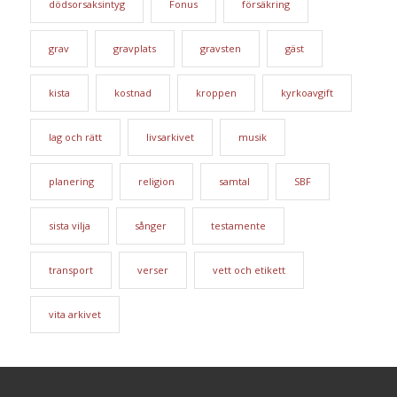
dödsorsaksintyg
Fonus
försäkring
grav
gravplats
gravsten
gäst
kista
kostnad
kroppen
kyrkoavgift
lag och rätt
livsarkivet
musik
planering
religion
samtal
SBF
sista vilja
sånger
testamente
transport
verser
vett och etikett
vita arkivet