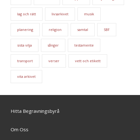
lag och rätt
livsarkivet
musik
planering
religion
samtal
SBF
sista vilja
sånger
testamente
transport
verser
vett och etikett
vita arkivet
Hitta Begravningsbyrå
Om Oss