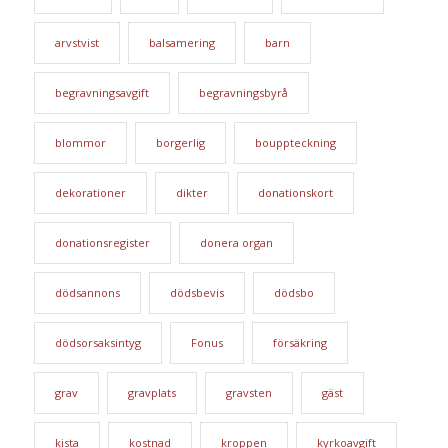
arvstvist
balsamering
barn
begravningsavgift
begravningsbyrå
blommor
borgerlig
bouppteckning
dekorationer
dikter
donationskort
donationsregister
donera organ
dödsannons
dödsbevis
dödsbo
dödsorsaksintyg
Fonus
försäkring
grav
gravplats
gravsten
gäst
kista
kostnad
kroppen
kyrkoavgift