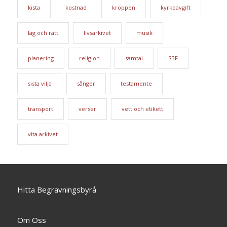
kista
kostnad
kroppen
kyrkoavgift
lag och rätt
livsarkivet
musik
planering
religion
samtal
SBF
sista vilja
sånger
testamente
transport
verser
vett och etikett
vita arkivet
Hitta Begravningsbyrå
Om Oss