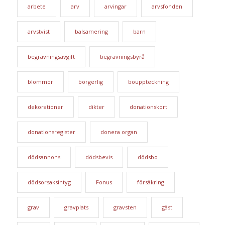
arbete
arv
arvingar
arvsfonden
arvstvist
balsamering
barn
begravningsavgift
begravningsbyrå
blommor
borgerlig
bouppteckning
dekorationer
dikter
donationskort
donationsregister
donera organ
dödsannons
dödsbevis
dödsbo
dödsorsaksintyg
Fonus
försäkring
grav
gravplats
gravsten
gäst