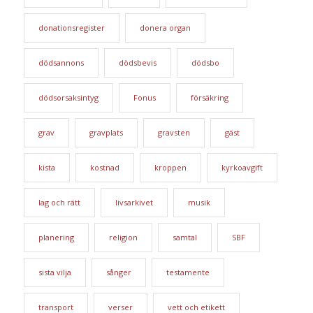
donationsregister
donera organ
dödsannons
dödsbevis
dödsbo
dödsorsaksintyg
Fonus
försäkring
grav
gravplats
gravsten
gäst
kista
kostnad
kroppen
kyrkoavgift
lag och rätt
livsarkivet
musik
planering
religion
samtal
SBF
sista vilja
sånger
testamente
transport
verser
vett och etikett